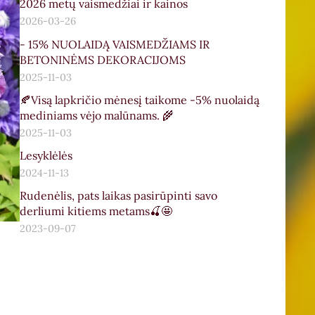
2026 metų vaismedžiai ir kainos
2026-03-26
- 15% NUOLAIDĄ VAISMEDŽIAMS IR
BETONINĖMS DEKORACIJOMS
2025-11-03
🍂Visą lapkričio mėnesį taikome -5% nuolaidą
mediniams vėjo malūnams. 🌾
2025-11-03
Lesyklėlės
2024-11-13
Rudenėlis, pats laikas pasirūpinti savo
derliumi kitiems metams🍒🤩
2023-09-07