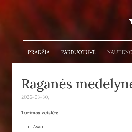
PRADŽIA
PARDUOTUVĖ
NAUJIEN
Raganės medelyn
2026-03-30,
Turimos veislės:
Asao