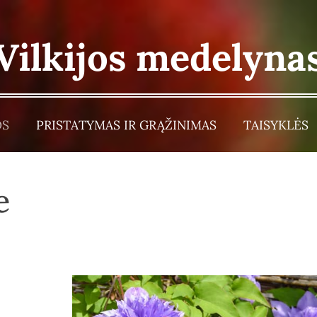
Vilkijos medelyna
OS
PRISTATYMAS IR GRĄŽINIMAS
TAISYKLĖS
e