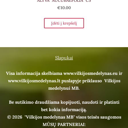
ALYVA ''AUCUBAEFOLIA'' C5
€10.00
Įdėti į krepšelį
Slapukai
Visa informacija skelbiama www.vilkijosmedelynas.eu ir
www.vilkijosmedelynas.lt puslapyje priklauso Vilkijos
medelynui MB.
Be sutikimo draudžiama kopijuoti, naudoti ir platinti
bet kokia informaciją.
© 2026
"Vilkijos medelynas MB" visos teisės saugomos
MŪSŲ PARTNERIAI: