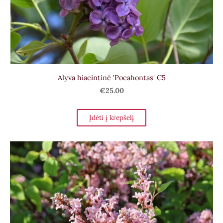
Alyva hiacintinė 'Pocahontas' C5
€25.00
Įdėti į krepšelį