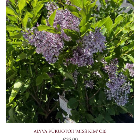
ALYVA PŪKUOTOJI 'MISS KIM' C10
€35.00