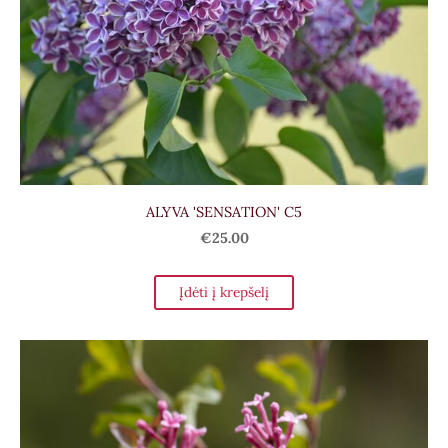
ALYVA 'SENSATION' C5
€25.00
Įdėti į krepšelį