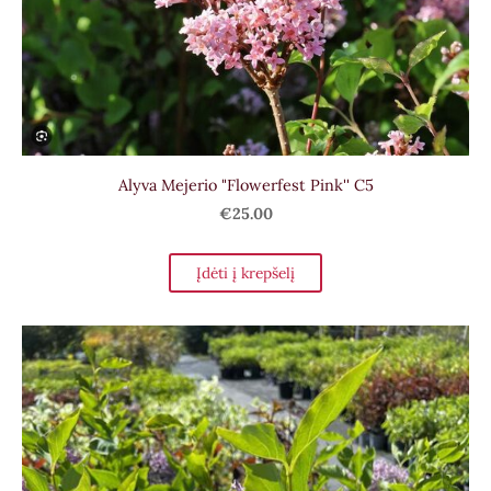
Alyva Mejerio "Flowerfest Pink'' C5
€25.00
Įdėti į krepšelį