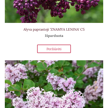
Alyva paprastoji 'ZNAMYA LENINA' C5
Išparduota
Peržiūrėti