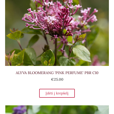
ALYVA BLOOMERANG 'PINK PERFUME' PBR C10
€25.00
Įdėti į krepšelį