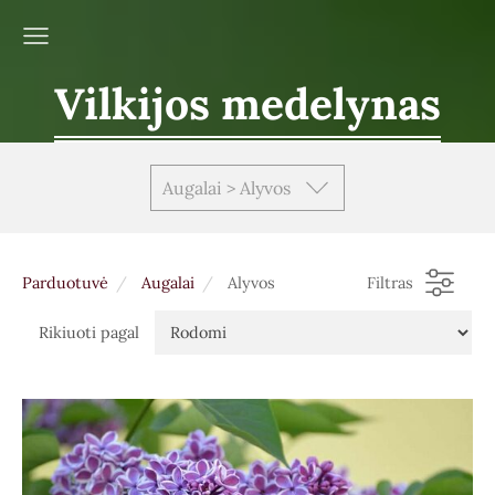
Vilkijos medelynas
Augalai > Alyvos
Parduotuvė
Augalai
Alyvos
Filtras
Rikiuoti pagal