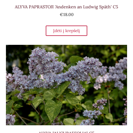
ALYVA PAPRASTOJI 'Andenken an Ludwig Späth' C5
€18.00
Įdėti į krepšelį