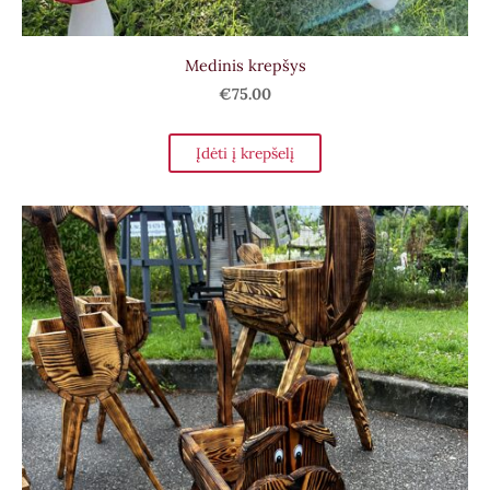
Medinis krepšys
€75.00
Įdėti į krepšelį