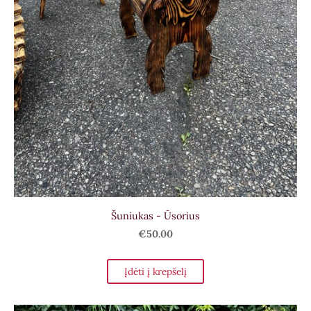
Šuniukas - Ūsorius
€50.00
Įdėti į krepšelį