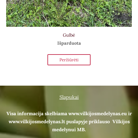
Gulbė
Išparduota
Peržiūrėti
Slapukai
Visa informacija skelbiama www.vilkijosmedelynas.eu ir
www.vilkijosmedelynas.lt puslapyje priklauso Vilkijos
medelynui MB.