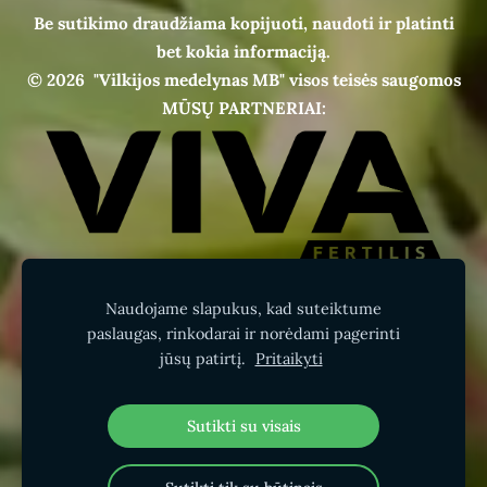
Be sutikimo draudžiama kopijuoti, naudoti ir platinti
bet kokia informaciją.
© 2026
"Vilkijos medelynas MB" visos teisės saugomos
MŪSŲ PARTNERIAI:
Naudojame slapukus, kad suteiktume
paslaugas, rinkodarai ir norėdami pagerinti
jūsų patirtį.
Pritaikyti
Sutikti su visais