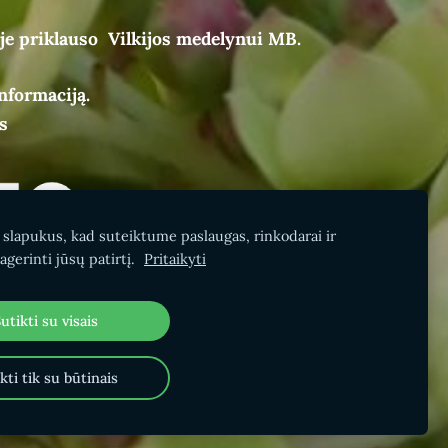
je priklauso Vilkijos medelynui MB.
nformaciją.
s
lapukus, kad suteiktume paslaugas, rinkodarai ir
gerinti jūsų patirtį.
Pritaikyti
utikti su visais
kti tik su būtinais