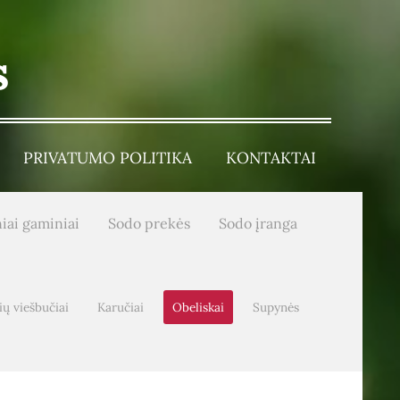
s
PRIVATUMO POLITIKA
KONTAKTAI
iai gaminiai
Sodo prekės
Sodo įranga
ų viešbučiai
Karučiai
Obeliskai
Supynės