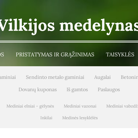
Vilkijos medelyna
OS
PRISTATYMAS IR GRĄŽINIMAS
TAISYKLĖS
aminiai
Sendinto metalo gaminiai
Augalai
Betonin
Dovanų kuponas
Iš gamtos
Paslaugos
Mediniai elniai - gėlynės
Mediniai vazonai
Mediniai vabzdži
Inkilai
Medinės lesyklėlės