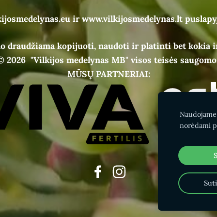
kijosmedelynas.eu ir www.vilkijosmedelynas.lt puslapy
o draudžiama kopijuoti, naudoti ir platinti bet kokia i
© 2026
"Vilkijos medelynas MB" visos teisės saugomo
MŪSŲ PARTNERIAI:
Naudojame s
norėdami pa
S
Suti