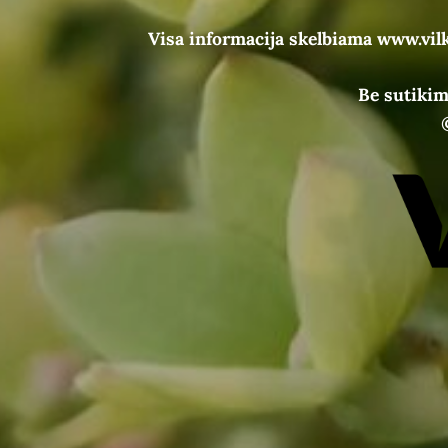
Visa informacija skelbiama www.vil
Be sutikim