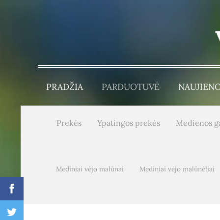
PRADŽIA
PARDUOTUVĖ
NAUJIEN
Prekės
Ypatingos prekės
Medienos g
Mediniai vėjo malūnai
Mediniai vėjo malūnėliai