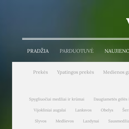
PRADŽIA
PARDUOTUVĖ
NAUJIEN
Prekės
Ypatingos prekės
Medienos g
Spygliuočiai medžiai ir krūmai
Daugiametės gėlės 
Vijokliniai augalai
Lanksvos
Obelys
Šer
Slyvos
Medlievos
Lazdynai
Sausmedžia