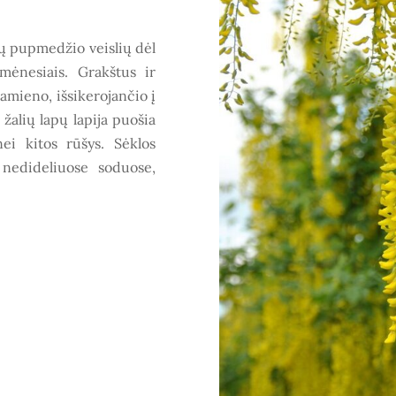
ų pupmedžio veislių dėl
mėnesiais. Grakštus ir
amieno, išsikerojančio į
 žalių lapų lapija puošia
ei kitos rūšys. Sėklos
nedideliuose soduose,