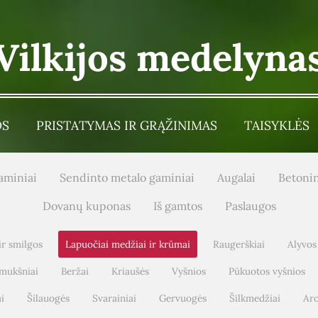
Vilkijos medelyna
OS
PRISTATYMAS IR GRĄŽINIMAS
TAISYKLĖS
aminiai
Sendinto metalo gaminiai
Augalai
Betonin
Dovanų kuponas
Iš gamtos
Paslaugos
ir smilgos
Lapuočiai medžiai ir krūmai
Raugerškiai
Alyvos
mukšniai
Beržai
Kriaušės
Vyšnios
Pūkuotos vyšnios
i
Šilauogės
Svarainiai
Gervuogės
Šilkmedžiai
Aro