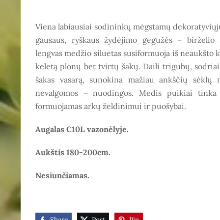
Viena labiausiai sodininkų mėgstamų dekoratyviųj
gausaus, ryškaus žydėjimo gegužės – birželio 
lengvas medžio siluetas susiformuoja iš neaukšto k
keletą plonų bet tvirtų šakų. Daili trigubų, sodriai
šakas vasarą, sunokina mažiau ankščių sėklų n
nevalgomos – nuodingos. Medis puikiai tinka 
formuojamas arkų želdinimui ir puošybai.
Augalas C10L vazonėlyje.
Aukštis 180-200cm.
Nesiunčiamas.
Share
Post
Pin