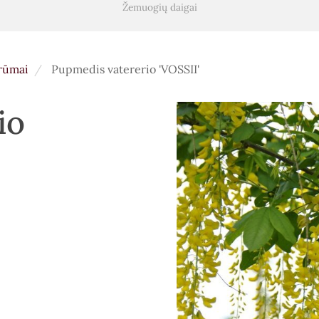
Žemuogių daigai
krūmai
Pupmedis vatererio 'VOSSII'
io