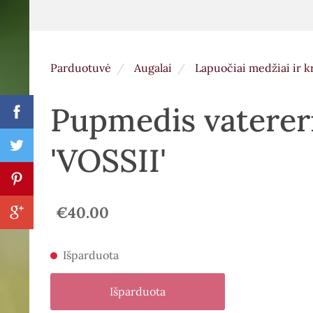
Parduotuvė
Augalai
Lapuočiai medžiai ir 
Pupmedis vaterer
'VOSSII'
€40.00
Išparduota
Išparduota