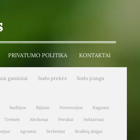
s
PRIVATUMO POLITIKA
KONTAKTAI
iai gaminiai
Sodo prekės
Sodo įranga
Budlėjos
Bijūnai
Hortenzijos
Raganės
Trešnės
Abrikosai
Persikai
Nektarinai
nijos
Agrastai
Serbentai
Braškių daigai