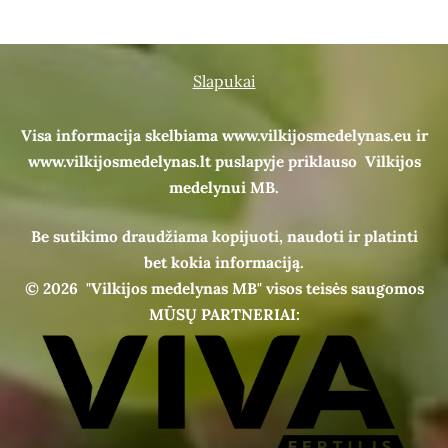
Slapukai
Visa informacija skelbiama www.vilkijosmedelynas.eu ir
www.vilkijosmedelynas.lt puslapyje priklauso Vilkijos
medelynui MB.
Be sutikimo draudžiama kopijuoti, naudoti ir platinti
bet kokia informaciją.
© 2026
"Vilkijos medelynas MB" visos teisės saugomos
MŪSŲ PARTNERIAI: