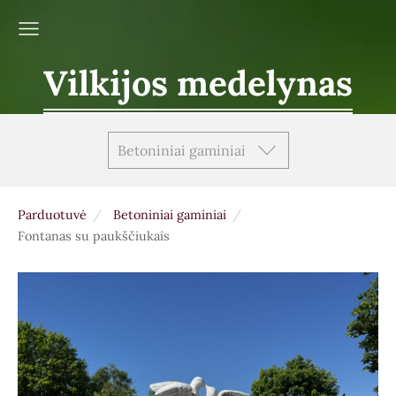
Vilkijos medelynas
Betoniniai gaminiai
Parduotuvė
Betoniniai gaminiai
Fontanas su paukščiukais