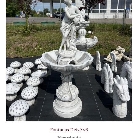
Fontanas Deivė s6
Išparduota