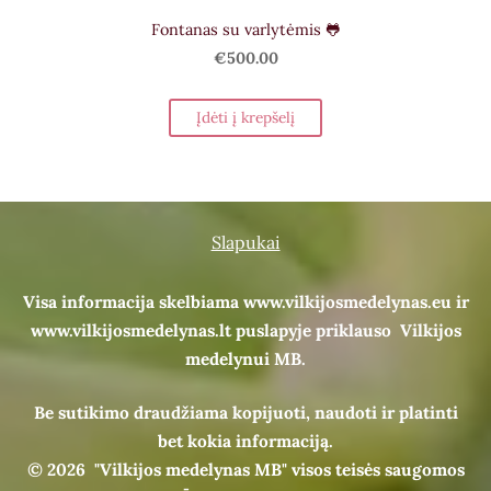
Fontanas su varlytėmis 🐸
€500.00
Įdėti į krepšelį
Slapukai
Visa informacija skelbiama www.vilkijosmedelynas.eu ir
www.vilkijosmedelynas.lt puslapyje priklauso Vilkijos
medelynui MB.
Be sutikimo draudžiama kopijuoti, naudoti ir platinti
bet kokia informaciją.
© 2026
"Vilkijos medelynas MB" visos teisės saugomos