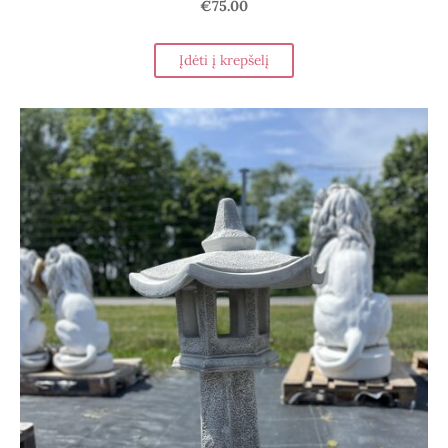
€75.00
Įdėti į krepšelį