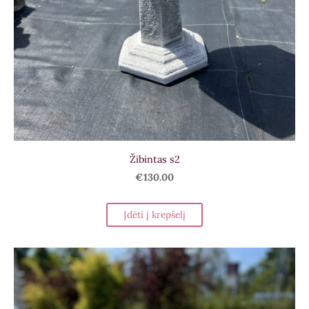
Žibintas s2
€130.00
Įdėti į krepšelį