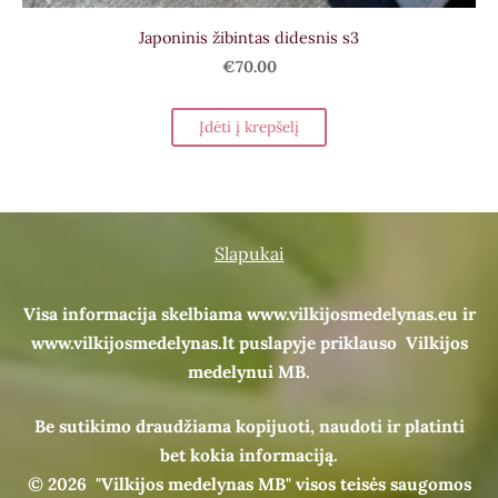
Japoninis žibintas didesnis s3
€70.00
Įdėti į krepšelį
Slapukai
Visa informacija skelbiama www.vilkijosmedelynas.eu ir
www.vilkijosmedelynas.lt puslapyje priklauso Vilkijos
medelynui MB.
Be sutikimo draudžiama kopijuoti, naudoti ir platinti
bet kokia informaciją.
© 2026
"Vilkijos medelynas MB" visos teisės saugomos