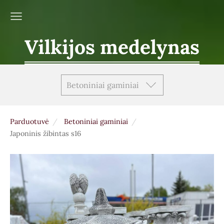
Vilkijos medelynas
Betoniniai gaminiai
Parduotuvė
Betoniniai gaminiai
Japoninis žibintas s16