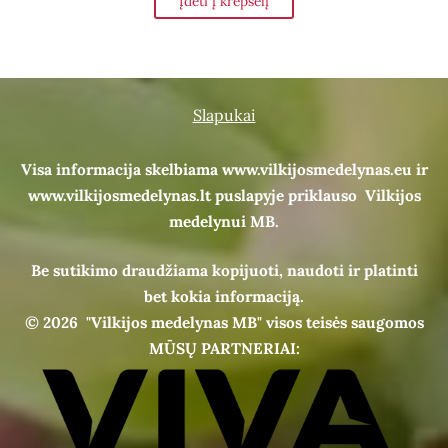
Įdėti į krepšelį
Slapukai
Visa informacija skelbiama www.vilkijosmedelynas.eu ir
www.vilkijosmedelynas.lt puslapyje priklauso Vilkijos
medelynui MB.
Be sutikimo draudžiama kopijuoti, naudoti ir platinti
bet kokia informaciją.
© 2026
"Vilkijos medelynas MB" visos teisės saugomos
MŪSŲ PARTNERIAI: