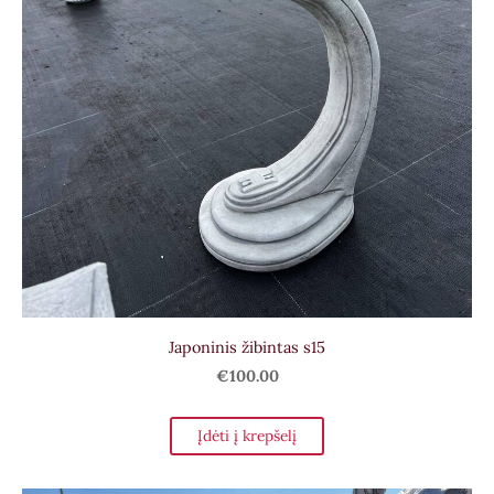
Japoninis žibintas s15
€100.00
Įdėti į krepšelį