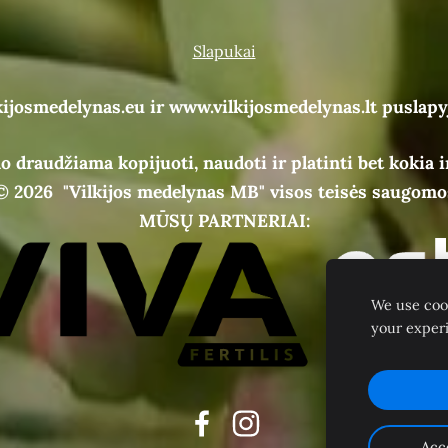
Slapukai
kijosmedelynas.eu ir www.vilkijosmedelynas.lt puslapy
o draudžiama kopijuoti, naudoti ir platinti bet kokia i
© 2026
"Vilkijos medelynas MB" visos teisės saugomo
MŪSŲ PARTNERIAI:
We use cook
your exper
Acc