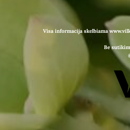
Visa informacija skelbiama www.vil
Be sutikim