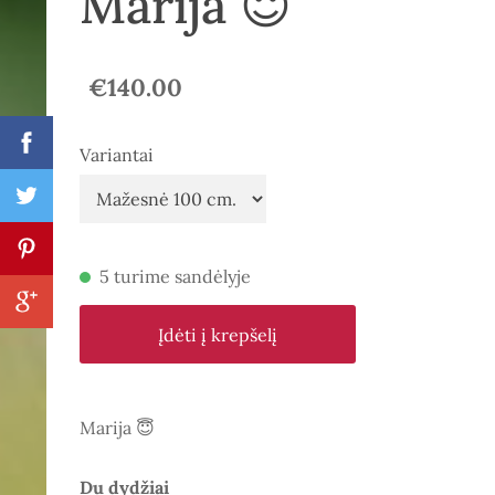
Marija 😇
€140.00
Variantai
5 turime sandėlyje
Įdėti į krepšelį
Marija 😇
Du dydžiai