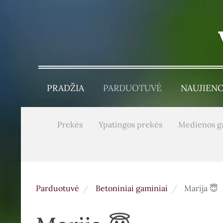
PRADŽIA
PARDUOTUVĖ
NAUJIEN
Prekės
Ypatingos prekės
Medienos g
Parduotuvė
Betoniniai gaminiai
Marija 😇