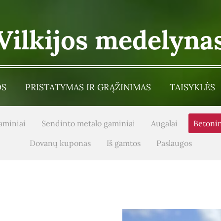
Vilkijos medelyna
OS
PRISTATYMAS IR GRĄŽINIMAS
TAISYKLĖS
aminiai
Sendinto metalo gaminiai
Augalai
Betonin
Dovanų kuponas
Iš gamtos
Paslaugos