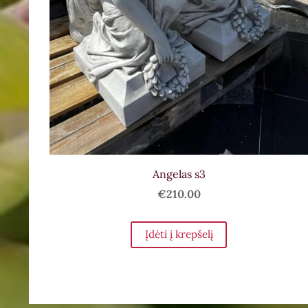
Angelas s3
€210.00
Įdėti į krepšelį