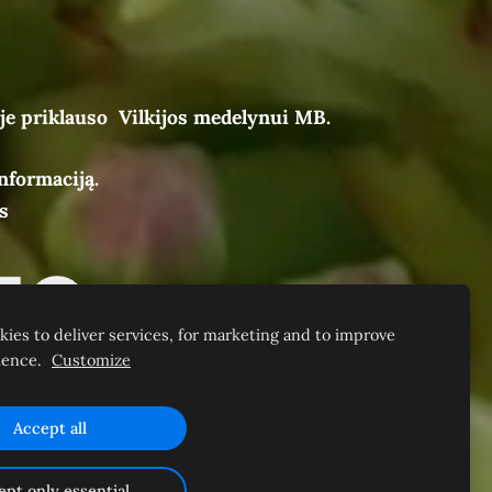
je priklauso Vilkijos medelynui MB.
nformaciją.
s
ies to deliver services, for marketing and to improve
ience.
Customize
Accept all
ept only essential