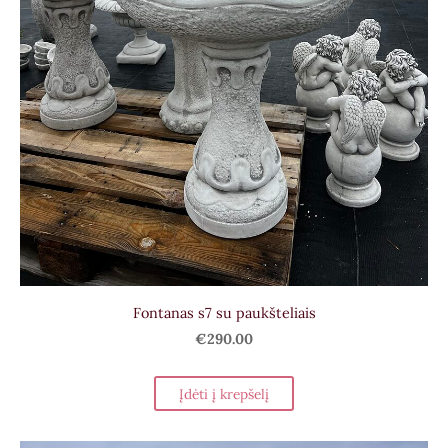
Fontanas s7 su paukšteliais
€290.00
Įdėti į krepšelį