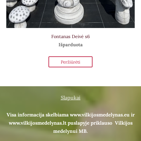
Fontanas Deivė s6
Išparduota
Peržiūrėti
Slapukai
Visa informacija skelbiama www.vilkijosmedelynas.eu ir
www.vilkijosmedelynas.lt puslapyje priklauso Vilkijos
medelynui MB.