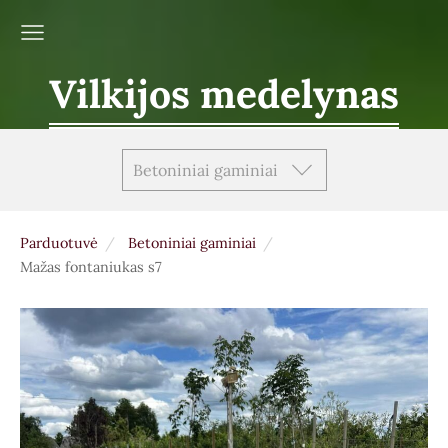
Vilkijos medelynas
Betoniniai gaminiai
Parduotuvė
Betoniniai gaminiai
Mažas fontaniukas s7