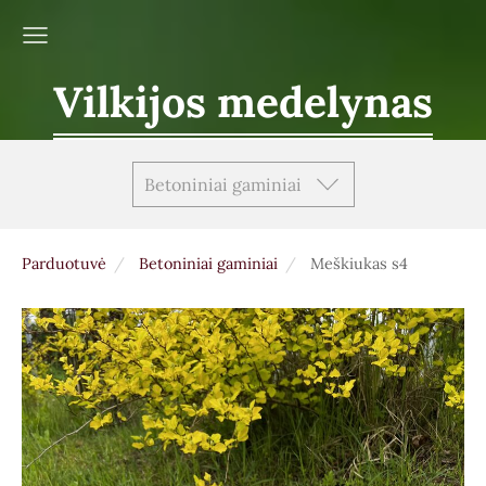
Vilkijos medelynas
Betoniniai gaminiai
Parduotuvė
Betoniniai gaminiai
Meškiukas s4