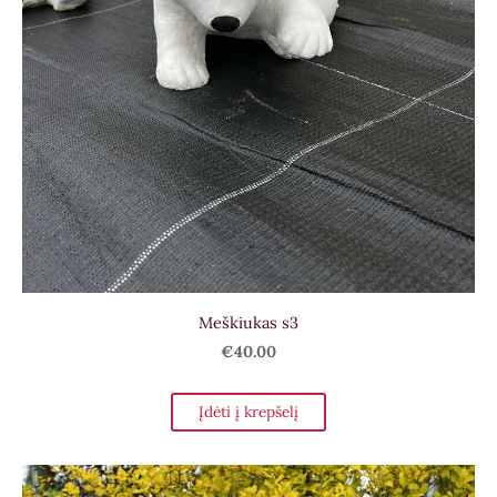
Meškiukas s3
€40.00
Įdėti į krepšelį