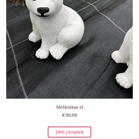
Meškiukas s1
€30.00
Įdėti į krepšelį