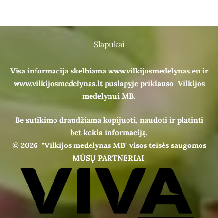
Slapukai
Visa informacija skelbiama www.vilkijosmedelynas.eu ir
www.vilkijosmedelynas.lt puslapyje priklauso Vilkijos
medelynui MB.
Be sutikimo draudžiama kopijuoti, naudoti ir platinti
bet kokia informaciją.
© 2026
"Vilkijos medelynas MB" visos teisės saugomos
MŪSŲ PARTNERIAI: