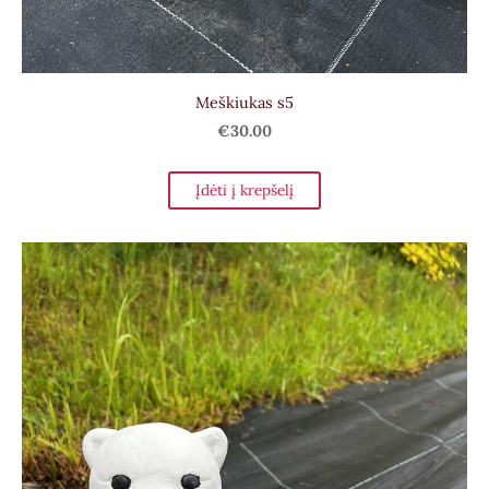
Meškiukas s5
€30.00
Įdėti į krepšelį