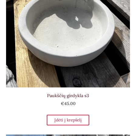
Paukščių girdykla s3
€45.00
Įdėti į krepšelį