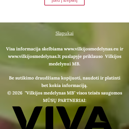
Įdėti į krepšelį
Slapukai
Visa informacija skelbiama www.vilkijosmedelynas.eu ir
www.vilkijosmedelynas.lt puslapyje priklauso Vilkijos
medelynui MB.
Be sutikimo draudžiama kopijuoti, naudoti ir platinti
bet kokia informaciją.
© 2026
"Vilkijos medelynas MB" visos teisės saugomos
MŪSŲ PARTNERIAI: