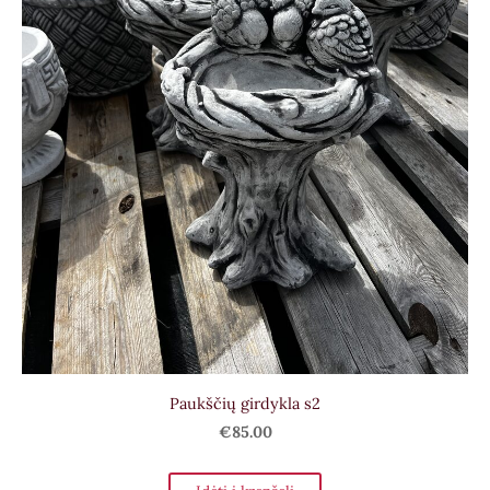
Paukščių girdykla s2
€85.00