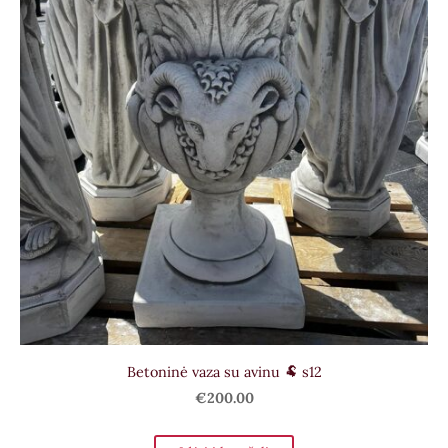
Betoninė vaza su avinu 🐏 s12
€200.00