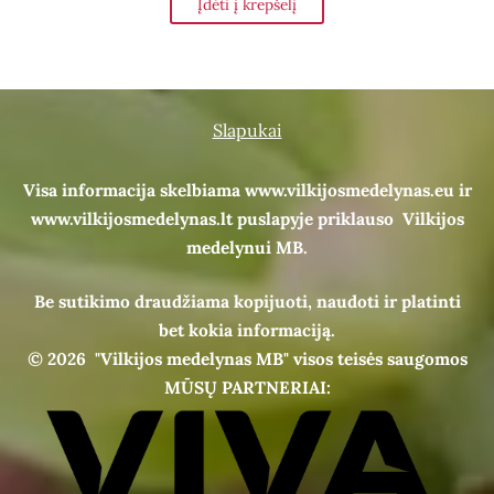
Įdėti į krepšelį
Slapukai
Visa informacija skelbiama www.vilkijosmedelynas.eu ir
www.vilkijosmedelynas.lt puslapyje priklauso Vilkijos
medelynui MB.
Be sutikimo draudžiama kopijuoti, naudoti ir platinti
bet kokia informaciją.
© 2026
"Vilkijos medelynas MB" visos teisės saugomos
MŪSŲ PARTNERIAI: