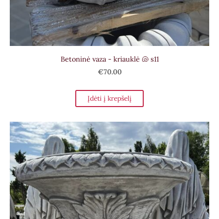
Betoninė vaza - kriauklė 🐚 s11
€70.00
Įdėti į krepšelį