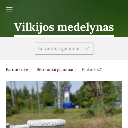
Vilkijos medelynas
Betoniniai gaminiai
Parduotuvė
Betoniniai gaminiai
Pintinė s21