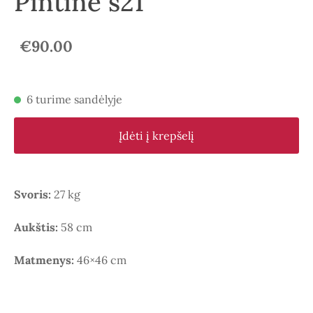
Pintinė s21
€90.00
6 turime sandėlyje
Įdėti į krepšelį
Svoris:
27 kg
Aukštis:
58 cm
Matmenys:
46×46 cm