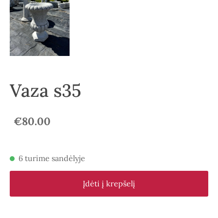
Vaza s35
€80.00
6 turime sandėlyje
Įdėti į krepšelį