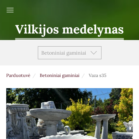
Vilkijos medelynas
Betoniniai gaminiai
Parduotuvė
Betoniniai gaminiai
Vaza s35