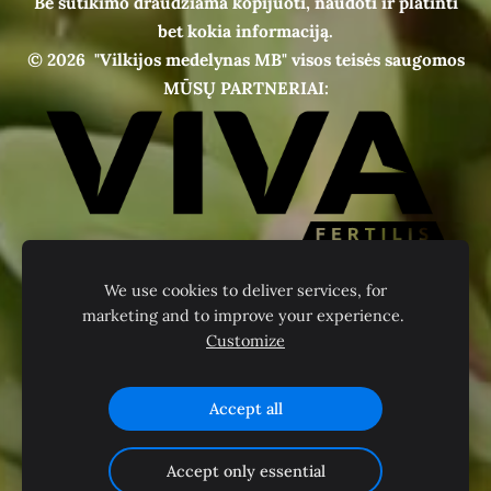
Be sutikimo draudžiama kopijuoti, naudoti ir platinti
bet kokia informaciją.
© 2026
"Vilkijos medelynas MB" visos teisės saugomos
MŪSŲ PARTNERIAI:
We use cookies to deliver services, for
marketing and to improve your experience.
Customize
Accept all
Accept only essential