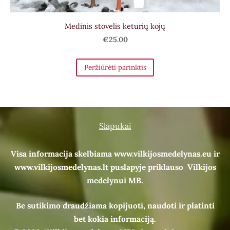
Medinis stovelis keturių kojų
€25.00
Peržiūrėti parinktis
Slapukai
Visa informacija skelbiama www.vilkijosmedelynas.eu ir
www.vilkijosmedelynas.lt puslapyje priklauso Vilkijos
medelynui MB.
Be sutikimo draudžiama kopijuoti, naudoti ir platinti
bet kokia informaciją.