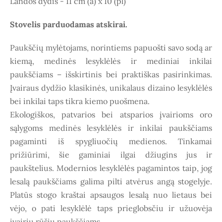
Landos dydis - 11 cm (a) x 10 (pl)
Stovelis parduodamas atskirai.
Paukščių mylėtojams, norintiems papuošti savo sodą ar
kiemą, medinės lesyklėlės ir mediniai inkilai
paukščiams – išskirtinis bei praktiškas pasirinkimas.
Įvairaus dydžio klasikinės, unikalaus dizaino lesyklėlės
bei inkilai taps tikra kiemo puošmena.
Ekologiškos, patvarios bei atsparios įvairioms oro
sąlygoms medinės lesyklėlės ir inkilai paukščiams
pagaminti iš spygliuočių medienos. Tinkamai
prižiūrimi, šie gaminiai ilgai džiugins jus ir
paukštelius. Modernios lesyklėlės pagamintos taip, jog
lesalą paukščiams galima pilti atvėrus angą stogelyje.
Platūs stogo kraštai apsaugos lesalą nuo lietaus bei
vėjo, o pati lesyklėlė taps prieglobsčiu ir užuovėja
įvairių rūšių paukščiams.