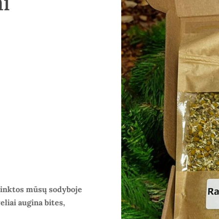
ai
 rinktos mūsų sodyboje
liai augina bites,