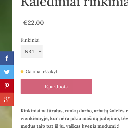
Kalėdiniai rinkini
€22.00
Rinkiniai
Galima užsakyti
Išparduota
Rinkiniai natūralus, rankų darbo, arbatų žolelės
vienkiemyje, kur nėra jokio mašinų judejimo, tėve
medus taip pat iš jų, vaškas kvepia medumi :)