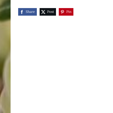
Share
Post
Pin