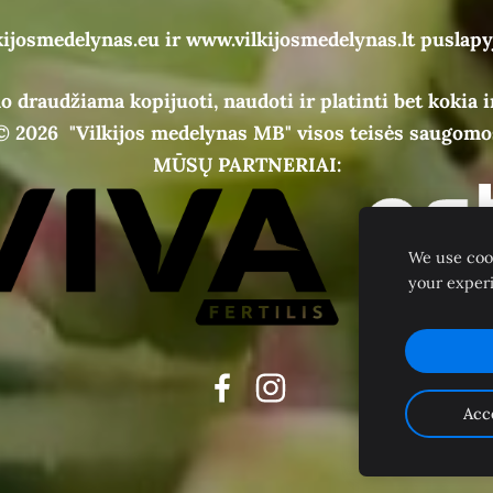
kijosmedelynas.eu ir www.vilkijosmedelynas.lt puslapy
o draudžiama kopijuoti, naudoti ir platinti bet kokia i
© 2026
"Vilkijos medelynas MB" visos teisės saugomo
MŪSŲ PARTNERIAI:
We use cook
your exper
Acc