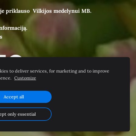
je priklauso Vilkijos medelynui MB.
nformaciją.
s
ies to deliver services, for marketing and to improve
ience.
Customize
Accept all
ept only essential