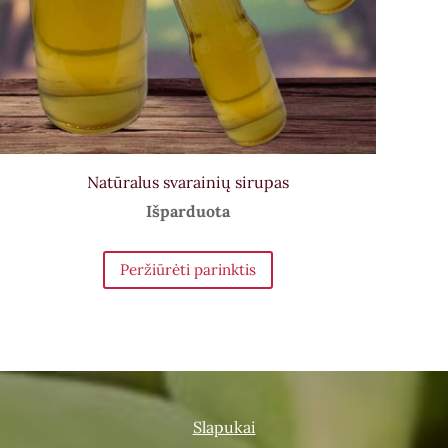
Natūralus svarainių sirupas
Išparduota
Peržiūrėti parinktis
Slapukai