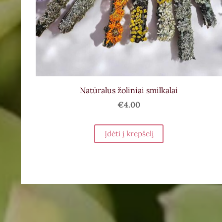
Natūralus žoliniai smilkalai
€4.00
Įdėti į krepšelį