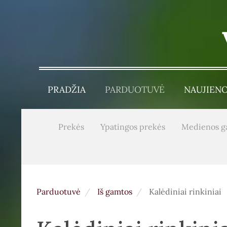
PRADŽIA
PARDUOTUVĖ
NAUJIEN
Prekės
Ypatingos prekės
Medienos g
Parduotuvė
Iš gamtos
Kalėdiniai rinkiniai