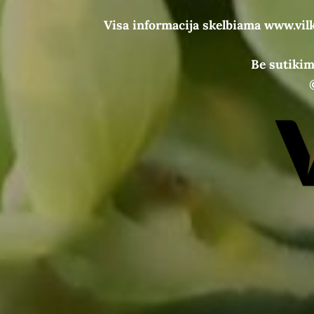
Visa informacija skelbiama www.vil
Be sutikim