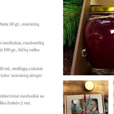
bata 30 gr., svarainių
o muiliukas, raudonėlių
is 100 gr., bičių vaško
10 ml., moliūgų cukatai
uriuku' svarainių sirupo
imbieriniai meduoliai su
aško žvakės 2 vnt.