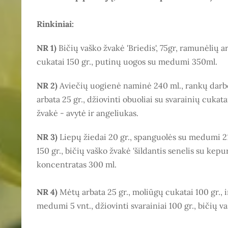
Rinkiniai:
NR 1)
Bičių vaško žvakė 'Briedis', 75gr, ramunėlių ar
cukatai 150 gr., putinų uogos su medumi 350ml.
NR 2)
Aviečių uogienė naminė 240 ml., rankų darb
arbata 25 gr., džiovinti obuoliai su svarainių cukata
žvakė - avytė ir angeliukas.
NR 3)
Liepų žiedai 20 gr., spanguolės su medumi 2
150 gr., bičių vaško žvakė 'šildantis senelis su kep
koncentratas 300 ml.
NR 4)
Mėtų arbata 25 gr., moliūgų cukatai 100 gr., 
medumi 5 vnt., džiovinti svarainiai 100 gr., bičių v