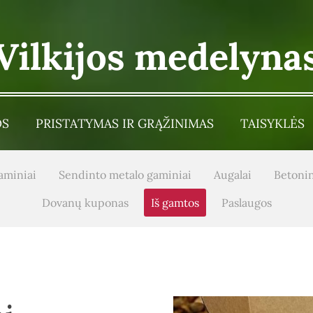
Vilkijos medelyna
OS
PRISTATYMAS IR GRĄŽINIMAS
TAISYKLĖS
aminiai
Sendinto metalo gaminiai
Augalai
Betonin
Dovanų kuponas
Iš gamtos
Paslaugos