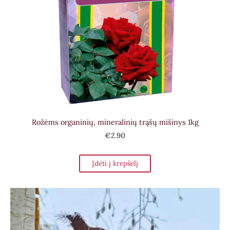
Rožėms organinių, mineralinių trąšų mišinys 1kg
€2.90
Įdėti į krepšelį