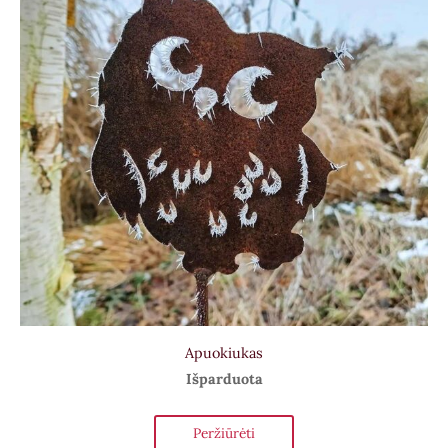
Apuokiukas
Išparduota
Peržiūrėti