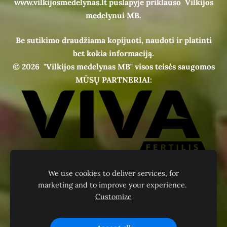
www.vilkijosmedelynas.lt puslapyje priklauso Vilkijos
medelynui MB.
Be sutikimo draudžiama kopijuoti, naudoti ir platinti
bet kokia informaciją.
© 2026
"Vilkijos medelynas MB" visos teisės saugomos
MŪSŲ PARTNERIAI:
We use cookies to deliver services, for
marketing and to improve your experience.
Customize