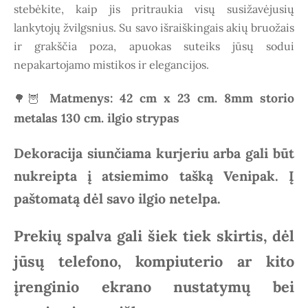
stebėkite, kaip jis pritraukia visų susižavėjusių
lankytojų žvilgsnius. Su savo išraiškingais akių bruožais
ir grakščia poza, apuokas suteiks jūsų sodui
nepakartojamo mistikos ir elegancijos.
Matmenys: 42 cm x 23 cm. 8mm storio
🌳🦉
metalas 130 cm. ilgio strypas
Dekoracija siunčiama kurjeriu arba gali būt
nukreipta į atsiemimo tašką Venipak. Į
paštomatą dėl savo ilgio netelpa.
Prekių spalva gali šiek tiek skirtis, dėl
jūsų telefono, kompiuterio ar kito
įrenginio ekrano nustatymų bei