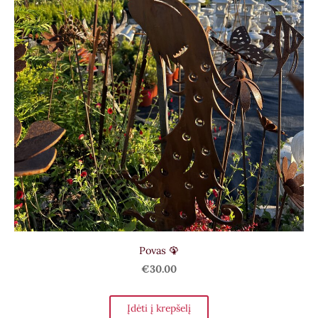
Povas 🦚
€30.00
Įdėti į krepšelį