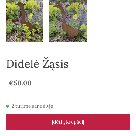
Didelė Žąsis
€50.00
2 turime sandėlyje
Įdėti į krepšelį