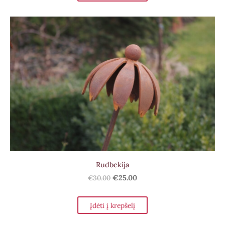
Rudbekija
€30.00
€25.00
Įdėti į krepšelį