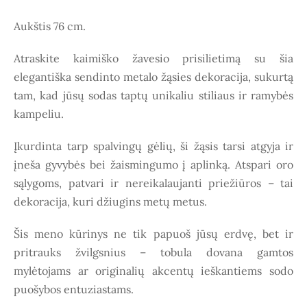
Aukštis 76 cm.
Atraskite kaimiško žavesio prisilietimą su šia
elegantiška sendinto metalo žąsies dekoracija, sukurtą
tam, kad jūsų sodas taptų unikaliu stiliaus ir ramybės
kampeliu.
Įkurdinta tarp spalvingų gėlių, ši žąsis tarsi atgyja ir
įneša gyvybės bei žaismingumo į aplinką. Atspari oro
sąlygoms, patvari ir nereikalaujanti priežiūros – tai
dekoracija, kuri džiugins metų metus.
Šis meno kūrinys ne tik papuoš jūsų erdvę, bet ir
pritrauks žvilgsnius – tobula dovana gamtos
mylėtojams ar originalių akcentų ieškantiems sodo
puošybos entuziastams.