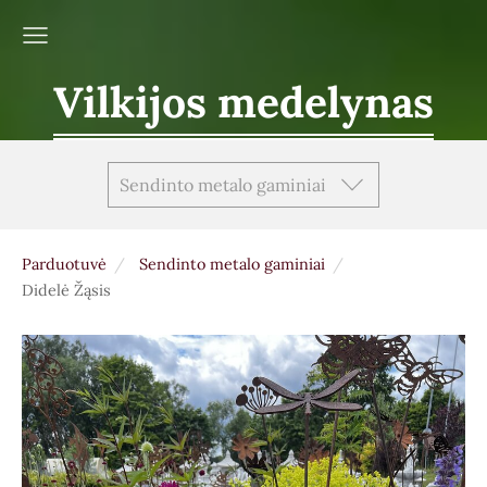
Vilkijos medelynas
Sendinto metalo gaminiai
Parduotuvė
Sendinto metalo gaminiai
Didelė Žąsis