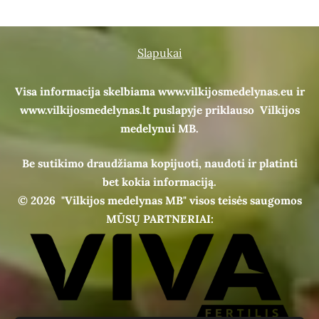
Slapukai
Visa informacija skelbiama www.vilkijosmedelynas.eu ir
www.vilkijosmedelynas.lt puslapyje priklauso Vilkijos
medelynui MB.
Be sutikimo draudžiama kopijuoti, naudoti ir platinti
bet kokia informaciją.
© 2026
"Vilkijos medelynas MB" visos teisės saugomos
MŪSŲ PARTNERIAI: