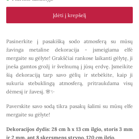
Įdėti į krepšelį
Pasinerkite į pasakišką sodo atmosferą su mūsų
žavinga metaline dekoracija - įsmeigiama elfė
mergaite su gėlyte! Grakščiai rankose laikanti gėlytę, ji
įneša gamtos grožį ir švelnumą į jūsų erdvę. Įsmeikite
šią dekoraciją tarp savo gėlių ir stebėkite, kaip ji
sukuria stebuklingą atmosferą, pritraukdama visų
dėmesį ir žavesį. 🌸✨
Paverskite savo sodą tikra pasakų šalimi su mūsų elfe
mergaite su gėlyte!
Dekoracijos dydis: 28 cm h x 13 cm ilgio, storis 3 mm
ir 2 mm, ant 8 skersmens strypo, 120 cm ilgio.