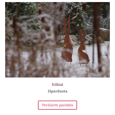
Kiškiai
Išparduota
Peržiūrėti parinktis