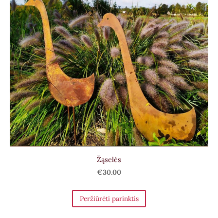
Žąselės
€30.00
Peržiūrėti parinktis