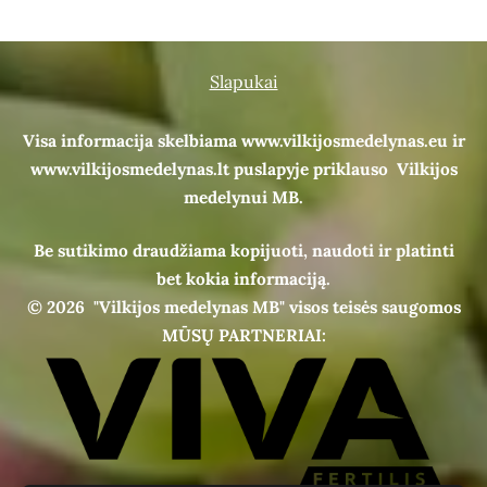
Slapukai
Visa informacija skelbiama www.vilkijosmedelynas.eu ir
www.vilkijosmedelynas.lt puslapyje priklauso Vilkijos
medelynui MB.
Be sutikimo draudžiama kopijuoti, naudoti ir platinti
bet kokia informaciją.
© 2026
"Vilkijos medelynas MB" visos teisės saugomos
MŪSŲ PARTNERIAI: