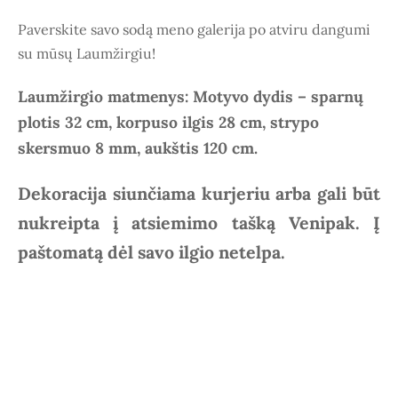
Paverskite savo sodą meno galerija po atviru dangumi
su mūsų Laumžirgiu!
Laumžirgio matmenys: Motyvo dydis – sparnų
plotis 32 cm, korpuso ilgis 28 cm, strypo
skersmuo 8 mm, aukštis 120 cm.
Dekoracija siunčiama kurjeriu arba gali būt
nukreipta į atsiemimo tašką Venipak. Į
paštomatą dėl savo ilgio netelpa.