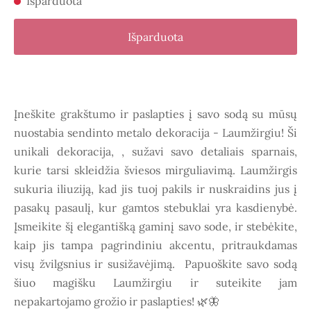
Išparduota
Išparduota
Įneškite grakštumo ir paslapties į savo sodą su mūsų
nuostabia sendinto metalo dekoracija - Laumžirgiu! Ši
unikali dekoracija, , sužavi savo detaliais sparnais,
kurie tarsi skleidžia šviesos mirguliavimą. Laumžirgis
sukuria iliuziją, kad jis tuoj pakils ir nuskraidins jus į
pasakų pasaulį, kur gamtos stebuklai yra kasdienybė.
Įsmeikite šį elegantišką gaminį savo sode, ir stebėkite,
kaip jis tampa pagrindiniu akcentu, pritraukdamas
visų žvilgsnius ir susižavėjimą. Papuoškite savo sodą
šiuo magišku Laumžirgiu ir suteikite jam
nepakartojamo grožio ir paslapties! 🌿🦋