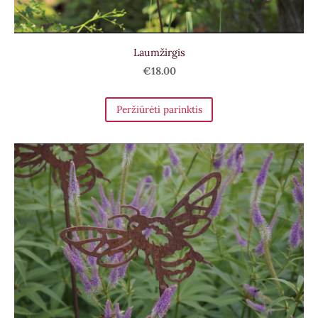
Laumžirgis
€18.00
Peržiūrėti parinktis