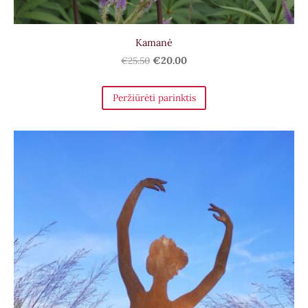
Kamanė
€25.50
€20.00
Peržiūrėti parinktis