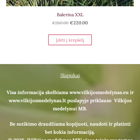
Balerina XXL
€260.00
€220.00
Įdėti į krepšelį
Slapukai
Visa informacija skelbiama www.vilkijosmedelynas.eu ir
www.vilkijosmedelynas.lt puslapyje priklauso Vilkijos
medelynui MB.
Be sutikimo draudžiama kopijuoti, naudoti ir platinti
bet kokia informaciją.