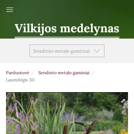
Vilkijos medelynas
Sendinto metalo gaminiai
Parduotuvė
Sendinto metalo gaminiai
Laumžirgis 3D