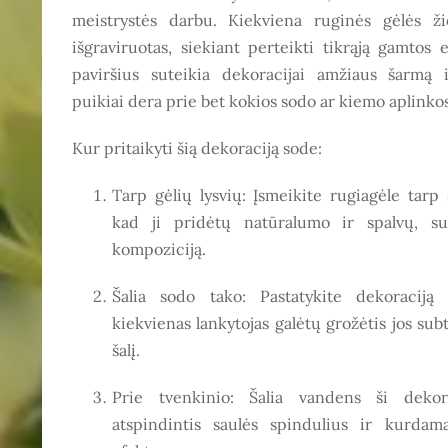
meistrystės darbu. Kiekviena ruginės gėlės ži
išgraviruotas, siekiant perteikti tikrąją gamtos
paviršius suteikia dekoracijai amžiaus šarmą 
puikiai dera prie bet kokios sodo ar kiemo aplinkos
Kur pritaikyti šią dekoraciją sode:
Tarp gėlių lysvių: Įsmeikite rugiagėle tar
kad ji pridėtų natūralumo ir spalvų, s
kompoziciją.
Šalia sodo tako: Pastatykite dekoraciją
kiekvienas lankytojas galėtų grožėtis jos sub
šalį.
Prie tvenkinio: Šalia vandens ši dekora
atspindintis saulės spindulius ir kurdam