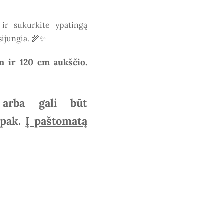
ir sukurkite ypatingą
sijungia. 🌾✨
 ir 120 cm aukščio.
 arba gali būt
ipak.
Į paštomatą