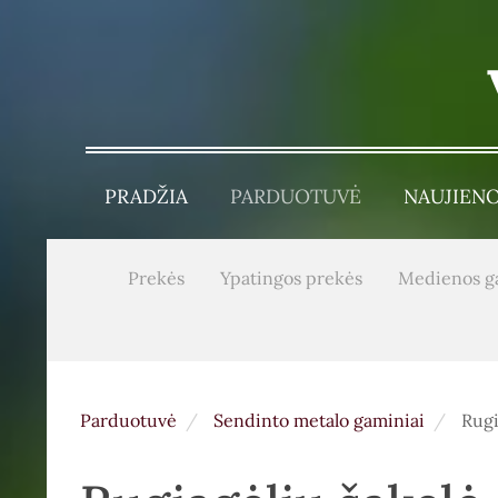
PRADŽIA
PARDUOTUVĖ
NAUJIEN
Prekės
Ypatingos prekės
Medienos g
Parduotuvė
Sendinto metalo gaminiai
Rugi