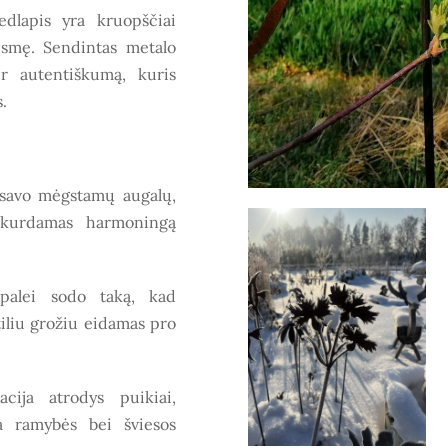
edlapis yra kruopščiai
 esmę. Sendintas metalo
ir autentiškumą, kuris
.
p savo mėgstamų augalų,
ukurdamas harmoningą
 palei sodo taką, kad
tiliu grožiu eidamas pro
cija atrodys puikiai,
a ramybės bei šviesos