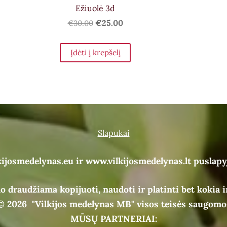
Ežiuolė 3d
€25.00
€30.00
Įdėti į krepšelį
Slapukai
kijosmedelynas.eu ir www.vilkijosmedelynas.lt puslapy
o draudžiama kopijuoti, naudoti ir platinti bet kokia i
© 2026
"Vilkijos medelynas MB" visos teisės saugomo
MŪSŲ PARTNERIAI: