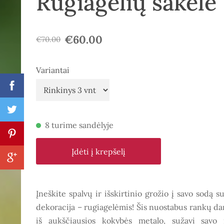
Rugiagėlių šakelė
€60.00
€70.00
Variantai
8 turime sandėlyje
Įdėti į krepšelį
Įneškite spalvų ir išskirtinio grožio į savo sodą
dekoracija – rugiagelėmis! Šis nuostabus rankų da
iš aukščiausios kokybės metalo, sužavi savo 