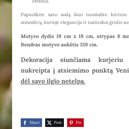
efektus.
Papuoškite savo sodą šiuo nuostabiu kūriniu 
atmosferą, kurioje elegancija ir natūralus grožis su
Motyvo dydis 19 cm x 19 cm, strypas 8 mm
Bendras motyvo aukštis 139 cm.
Dekoracija siunčiama kurjeriu
nukreipta į atsiemimo punktą Ven
dėl savo ilgio netelpa.
Share
Post
Pin