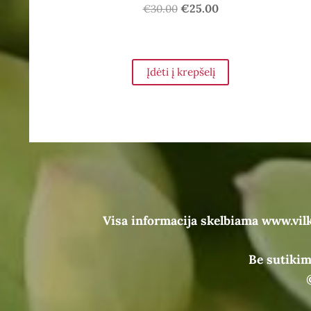
€25.00
€30.00
Įdėti į krepšelį
Visa informacija skelbiama www.vil
Be sutikim