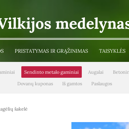
Vilkijos medelyna
OS
PRISTATYMAS IR GRĄŽINIMAS
TAISYKLĖS
aminiai
Sendinto metalo gaminiai
Augalai
Betonin
Dovanų kuponas
Iš gamtos
Paslaugos
agėlių šakelė