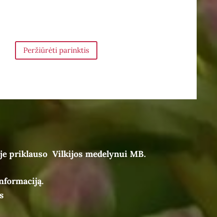
Peržiūrėti parinktis
je priklauso Vilkijos medelynui MB.
nformaciją.
s