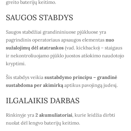
greito baterijų keitimo.
SAUGOS STABDYS
Saugos stabdžiai grandininiuose pjūkluose yra
pagrindinis operatoriaus apsaugos elementas
nuo
sužalojimų dėl atatrankos
(vad. kickbacko) – staigaus
ir nekontroliuojamo pjūklo juostos atšokimo naudotojo
kryptimi.
Šis stabdys veikia
sustabdymo principu – grandinė
sustabdoma per akimirką
aptikus pavojingą judesį.
ILGALAIKIS DARBAS
Rinkinyje yra
2 akumuliatoriai
, kurie leidžia dirbti
nuolat dėl lengvo baterijų keitimo.