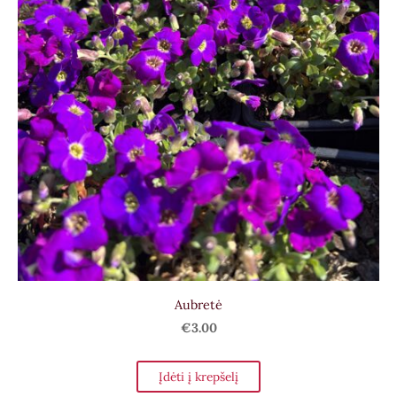
Aubretė
€3.00
Įdėti į krepšelį