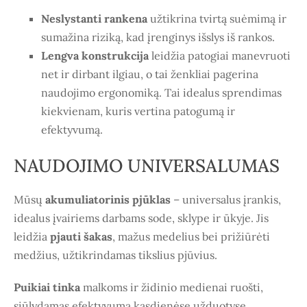
Neslystanti rankena
užtikrina tvirtą suėmimą ir
sumažina riziką, kad įrenginys išslys iš rankos.
Lengva konstrukcija
leidžia patogiai manevruoti
net ir dirbant ilgiau, o tai ženkliai pagerina
naudojimo ergonomiką. Tai idealus sprendimas
kiekvienam, kuris vertina patogumą ir
efektyvumą.
NAUDOJIMO UNIVERSALUMAS
Mūsų
akumuliatorinis pjūklas
– universalus įrankis,
idealus įvairiems darbams sode, sklype ir ūkyje. Jis
leidžia
pjauti šakas
, mažus medelius bei prižiūrėti
medžius, užtikrindamas tikslius pjūvius.
Puikiai tinka
malkoms ir židinio medienai ruošti,
siūlydamas efektyvumą kasdienėse užduotyse.