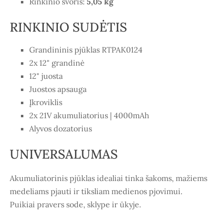
Rinkinio svoris:
5,05 kg
RINKINIO SUDĖTIS
Grandininis pjūklas RTPAK0124
2x 12" grandinė
12" juosta
Juostos apsauga
Įkroviklis
2x 21V akumuliatorius | 4000mAh
Alyvos dozatorius
UNIVERSALUMAS
Akumuliatorinis pjūklas idealiai tinka šakoms, mažiems
medeliams pjauti ir tiksliam medienos pjovimui.
Puikiai pravers sode, sklype ir ūkyje.