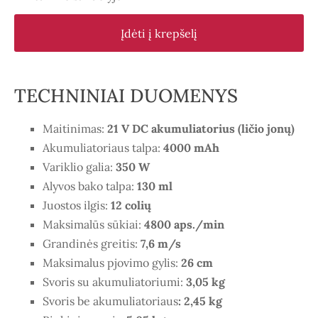
Įdėti į krepšelį
TECHNINIAI DUOMENYS
Maitinimas:
21 V DC akumuliatorius (ličio jonų)
Akumuliatoriaus talpa:
4000 mAh
Variklio galia:
350 W
Alyvos bako talpa:
130 ml
Juostos ilgis:
12 colių
Maksimalūs sūkiai:
4800 aps./min
Grandinės greitis:
7,6 m/s
Maksimalus pjovimo gylis:
26 cm
Svoris su akumuliatoriumi:
3,05 kg
Svoris be akumuliatoriaus
: 2,45 kg