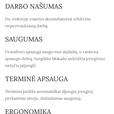
DARBO NAŠUMAS
Du rinkinyje esantys akumuliatoriai užtikrina
nepertraukiamą darbą.
SAUGUMAS
Grandinės apsauga saugo nuo atplaišų, o rankena
apsaugo delną. Jungiklio blokada neleidžia įrenginiui
netyčia įsijungti.
TERMINĖ APSAUGA
Terminis jutiklis automatiškai išjungia įrenginį
perkaitimo atveju, didindamas saugumą.
ERGONOMIKA