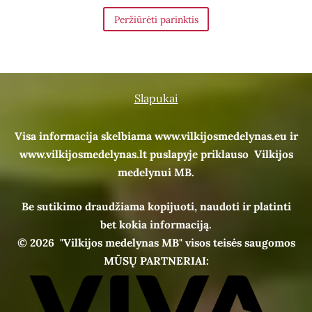
Peržiūrėti parinktis
Slapukai
Visa informacija skelbiama www.vilkijosmedelynas.eu ir
www.vilkijosmedelynas.lt puslapyje priklauso Vilkijos
medelynui MB.
Be sutikimo draudžiama kopijuoti, naudoti ir platinti
bet kokia informaciją.
© 2026
"Vilkijos medelynas MB" visos teisės saugomos
MŪSŲ PARTNERIAI: