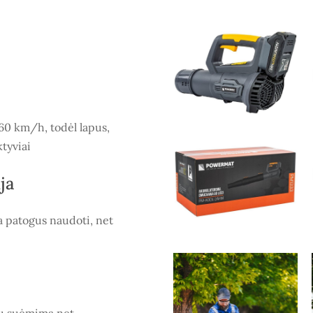
260 km/h, todėl lapus,
ktyviai
ja
a patogus naudoti, net
gų suėmimą net