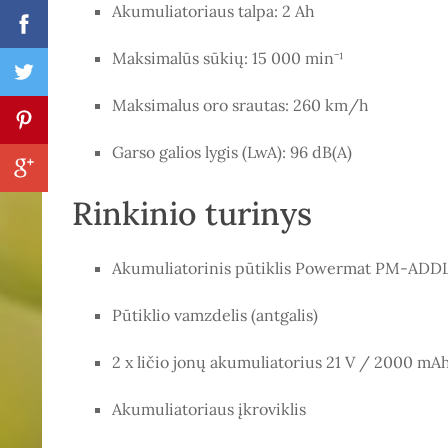
Akumuliatoriaus talpa: 2 Ah
Maksimalūs sūkių: 15 000 min⁻¹
Maksimalus oro srautas: 260 km/h
Garso galios lygis (LwA): 96 dB(A)
Rinkinio turinys
Akumuliatorinis pūtiklis Powermat PM-AD
Pūtiklio vamzdelis (antgalis)
2 x ličio jonų akumuliatorius 21 V / 2000 mA
Akumuliatoriaus įkroviklis