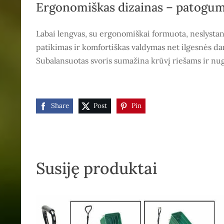
Ergonomiškas dizainas – patogum
Labai lengvas, su ergonomiškai formuota, neslysta
patikimas ir komfortiškas valdymas net ilgesnės d
Subalansuotas svoris sumažina krūvį riešams ir nu
Share
Post
Pin
Susiję produktai