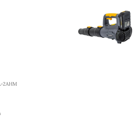
DL-2AHM
h