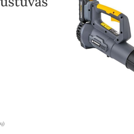
pūstuvas
nų)