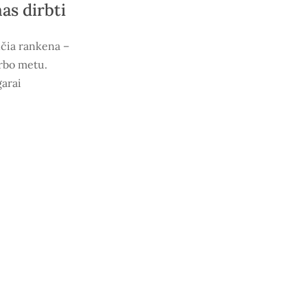
as dirbti
nčia rankena –
arbo metu.
garai