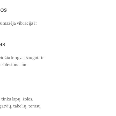
jos
umažėja vibracija ir
as
idžia lengvai saugoti ir
 profesionaliam
tinka lapų, žolės,
gatvių, takelių, terasų