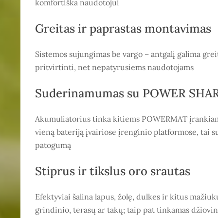
komfortiška naudotojui
Greitas ir paprastas montavimas
Sistemos sujungimas be vargo – antgalį galima greit
pritvirtinti, net nepatyrusiems naudotojams
Suderinamumas su POWER SHAR
Akumuliatorius tinka kitiems POWERMAT įrankiams
vieną bateriją įvairiose įrenginio platformose, tai 
patogumą
Stiprus ir tikslus oro srautas
Efektyviai šalina lapus, žolę, dulkes ir kitus maži
grindinio, terasų ar takų; taip pat tinkamas džiovint