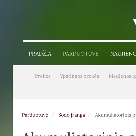
PRADŽIA
PARDUOTUVĖ
NAUJIEN
Prekės
Ypatingos prekės
Medienos g
Parduotuvė
Sodo įranga
Akumuliatorinis