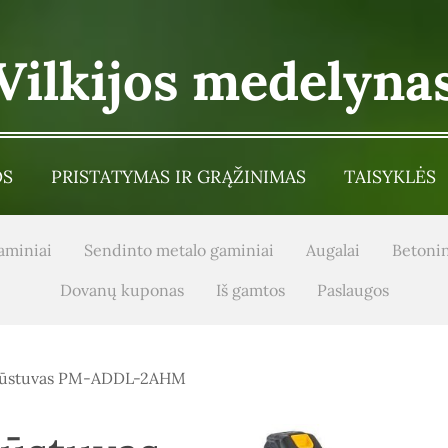
Vilkijos medelyna
OS
PRISTATYMAS IR GRĄŽINIMAS
TAISYKLĖS
aminiai
Sendinto metalo gaminiai
Augalai
Betonin
Dovanų kuponas
Iš gamtos
Paslaugos
 pūstuvas PM-ADDL-2AHM