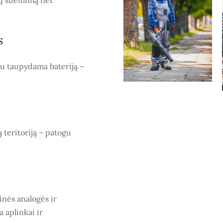
s
čiu taupydama bateriją –
ą teritoriją – patogu
inės analogės ir
 aplinkai ir