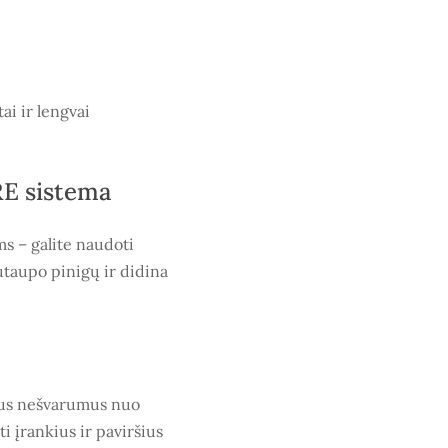
ai ir lengvai
E sistema
 – galite naudoti
sutaupo pinigų ir didina
ukus nešvarumus nuo
i įrankius ir paviršius