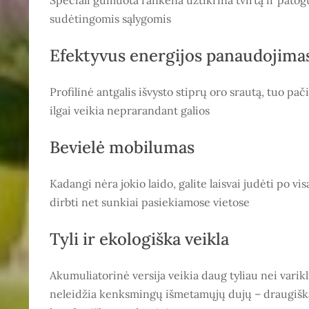
sudėtingomis sąlygomis
Efektyvus energijos panaudojima
Profilinė antgalis išvysto stiprų oro srautą, tuo pa
ilgai veikia neprarandant galios
Bevielė mobilumas
Kadangi nėra jokio laido, galite laisvai judėti po vis
dirbti net sunkiai pasiekiamose vietose
Tyli ir ekologiška veikla
Akumuliatorinė versija veikia daug tyliau nei varikl
neleidžia kenksmingų išmetamųjų dujų – draugiška