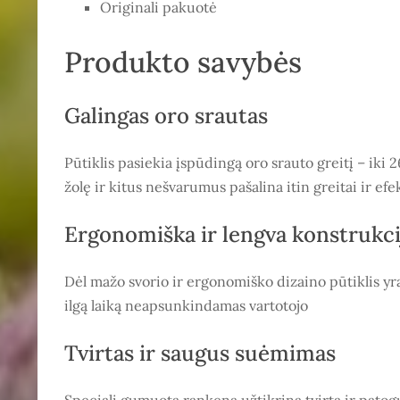
Originali pakuotė
Produkto savybės
Galingas oro srautas
Pūtiklis pasiekia įspūdingą oro srauto greitį – iki 
žolę ir kitus nešvarumus pašalina itin greitai ir efe
Ergonomiška ir lengva konstrukci
Dėl mažo svorio ir ergonomiško dizaino pūtiklis yr
ilgą laiką neapsunkindamas vartotojo
Tvirtas ir saugus suėmimas
Speciali gumuota rankena užtikrina tvirtą ir pato