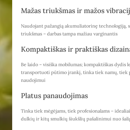
Mažas triukšmas ir mažos vibraci
Naudojant pažangią akumuliatorinę technologiją, s
triukšmas – darbas tampa mažiau varginantis
Kompaktiškas ir praktiškas dizain
Be laido – visiška mobilumas; kompaktiškas dydis le
transportuoti pūtimo įrankį, tinka tiek namų, tiek
naudojimui
Platus panaudojimas
Tinka tiek mėgėjams, tiek profesionalams – idealiai 
dulkių ir kitų smulkių šiukšlių pašalinimui nuo šali