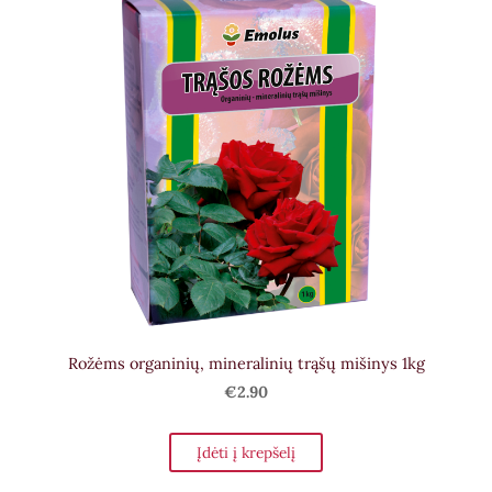
Rožėms organinių, mineralinių trąšų mišinys 1kg
€2.90
Įdėti į krepšelį