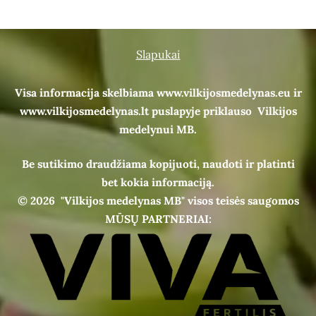
Slapukai
Visa informacija skelbiama www.vilkijosmedelynas.eu ir
www.vilkijosmedelynas.lt puslapyje priklauso Vilkijos
medelynui MB.
Be sutikimo draudžiama kopijuoti, naudoti ir platinti
bet kokia informaciją.
© 2026
"Vilkijos medelynas MB" visos teisės saugomos
MŪSŲ PARTNERIAI: