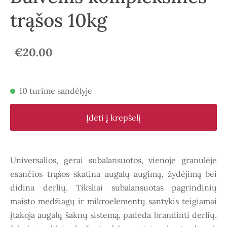
trąšos 10kg
€20.00
10 turime sandėlyje
Įdėti į krepšelį
Universalios, gerai subalansuotos, vienoje granulėje
esančios trąšos skatina augalų augimą, žydėjimą bei
didina derlių. Tiksliai subalansuotas pagrindinių
maisto medžiagų ir mikroelementų santykis teigiamai
įtakoja augalų šaknų sistemą, padeda brandinti derlių,