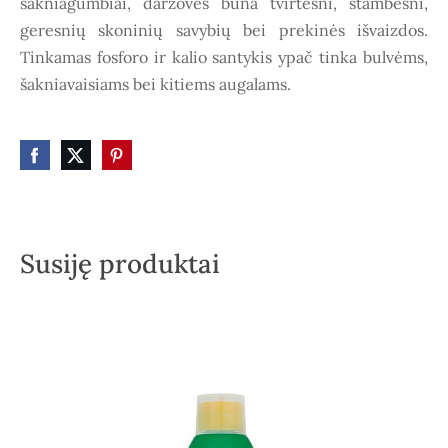
šakniagumbiai, daržovės būna tvirtesni, stambesni,
geresnių skoninių savybių bei prekinės išvaizdos.
Tinkamas fosforo ir kalio santykis ypač tinka bulvėms,
šakniavaisiams bei kitiems augalams.
Susiję produktai