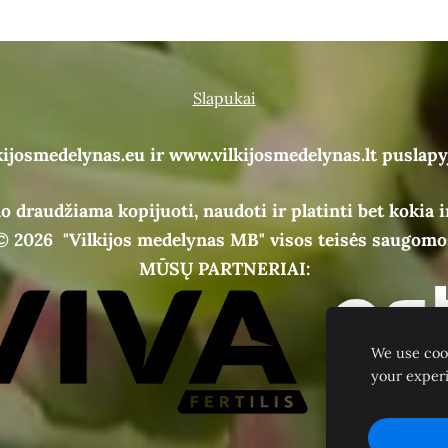
Slapukai
kijosmedelynas.eu ir www.vilkijosmedelynas.lt puslapy
o draudžiama kopijuoti, naudoti ir platinti bet kokia i
© 2026
"Vilkijos medelynas MB" visos teisės saugomo
MŪSŲ PARTNERIAI:
We use cook
your exper