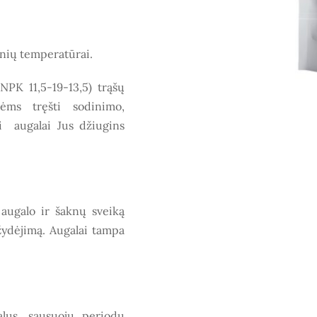
snių temperatūrai.
(NPK 11,5-19-13,5) trąšų
ėms tręšti sodinimo,
i augalai Jus džiugins
a
augalo ir šaknų sveiką
 žydėjimą.
Augalai tampa
alus, sausuoju periodu