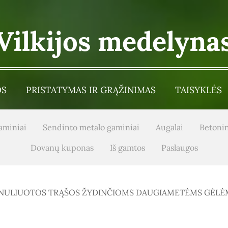
Vilkijos medelyna
OS
PRISTATYMAS IR GRĄŽINIMAS
TAISYKLĖS
aminiai
Sendinto metalo gaminiai
Augalai
Betonin
Dovanų kuponas
Iš gamtos
Paslaugos
GRANULIUOTOS TRĄŠOS ŽYDINČIOMS DAUGIAMETĖMS GĖLĖM