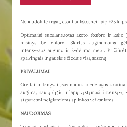
Nenaudokite trąšų, esant aukštesnei kaip +25 laip
Optimaliai subalansuotas azoto, fosforo ir kalio 
mišinys be chloro. Skirtas auginamoms gėl
intensyvaus augimo ir žydėjimo metu. Prižiūrėt
spalvingais ir gausiais žiedais visą sezoną.
PRIVALUMAI
Greitai ir lengvai įsavinamos medžiagos skatin
augimą, naujų ūglių ir lapų vystymąsi, intensyvų
atsparesni neigiamiems aplinkos veiksniams.
NAUDOJIMAS
Tolygiai paskleisti trąšas aplink tręšiamus aug