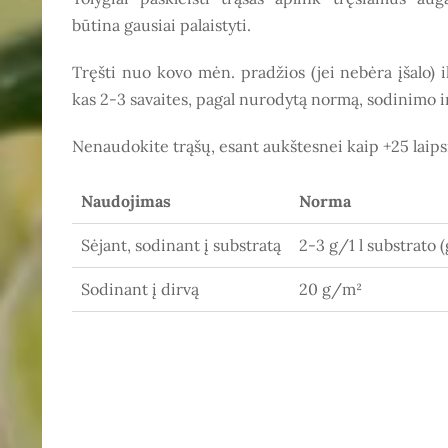
būtina gausiai palaistyti.
Tręšti nuo kovo mėn. pradžios (jei nebėra įšalo) 
kas 2-3 savaites, pagal nurodytą normą, sodinimo i
Nenaudokite trąšų, esant aukštesnei kaip +25 laip
Naudojimas
Norma
Sėjant, sodinant į substratą
2-3 g/1 l substrato 
Sodinant į dirvą
20 g/m²