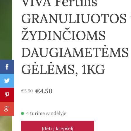
VIVA Fertilis
GRANULIUOTOS 
ŽYDINČIOMS
DAUGIAMETĖMS
GĖLĖMS, 1KG
€4.50
€5.50
4 turime sandėlyje
Įdėti į krepšelį