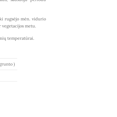
iki rugsėjo mėn. vidurio
r vegetacijos metu.
snių temperatūrai.
(grunto )