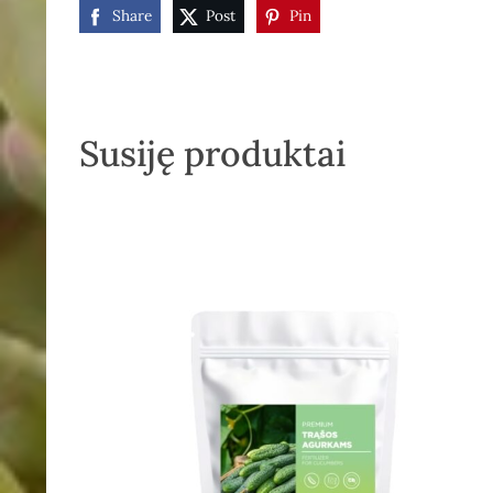
Share
Post
Pin
Susiję produktai