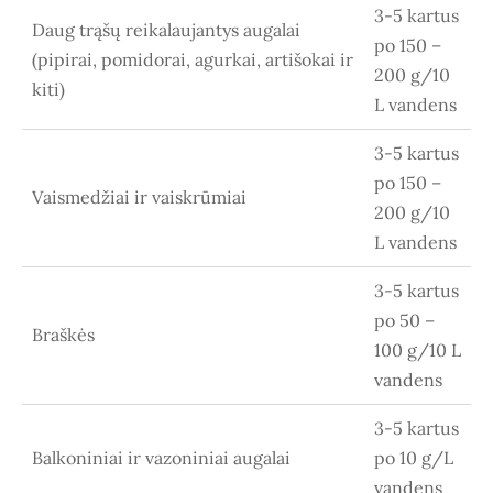
3-5 kartus
Daug trąšų reikalaujantys augalai
po 150 –
(pipirai, pomidorai, agurkai, artišokai ir
200 g/10
kiti)
L vandens
3-5 kartus
po 150 –
Vaismedžiai ir vaiskrūmiai
200 g/10
L vandens
3-5 kartus
po 50 –
Braškės
100 g/10 L
vandens
3-5 kartus
Balkoniniai ir vazoniniai augalai
po 10 g/L
vandens