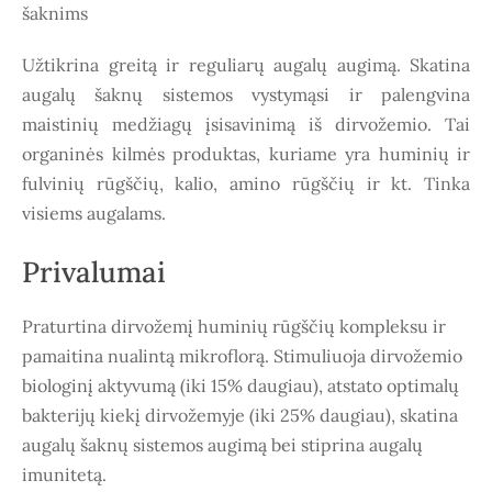
šaknims
Užtikrina greitą ir reguliarų augalų augimą. Skatina
augalų šaknų sistemos vystymąsi ir palengvina
maistinių medžiagų įsisavinimą iš dirvožemio. Tai
organinės kilmės produktas, kuriame yra huminių ir
fulvinių rūgščių, kalio, amino rūgščių ir kt. Tinka
visiems augalams.
Privalumai
Praturtina dirvožemį huminių rūgščių kompleksu ir
pamaitina nualintą mikroflorą. Stimuliuoja dirvožemio
biologinį aktyvumą (iki 15% daugiau), atstato optimalų
bakterijų kiekį dirvožemyje (iki 25% daugiau), skatina
augalų šaknų sistemos augimą bei stiprina augalų
imunitetą.