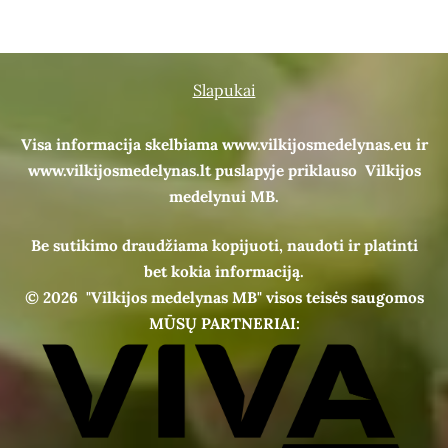
Slapukai
Visa informacija skelbiama www.vilkijosmedelynas.eu ir
www.vilkijosmedelynas.lt puslapyje priklauso Vilkijos
medelynui MB.
Be sutikimo draudžiama kopijuoti, naudoti ir platinti
bet kokia informaciją.
© 2026
"Vilkijos medelynas MB" visos teisės saugomos
MŪSŲ PARTNERIAI: