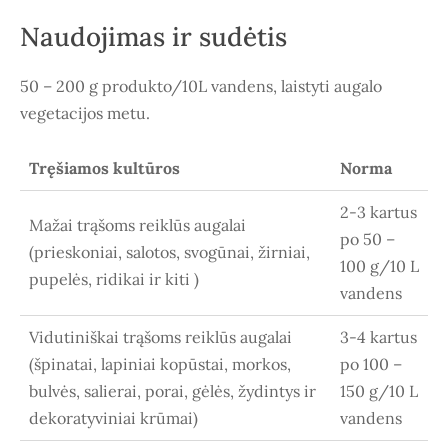
Naudojimas ir sudėtis
50 – 200 g produkto/10L vandens, laistyti augalo
vegetacijos metu.
Tręšiamos kultūros
Norma
2-3 kartus
Mažai trąšoms reiklūs augalai
po 50 –
(prieskoniai, salotos, svogūnai, žirniai,
100 g/10 L
pupelės, ridikai ir kiti )
vandens
Vidutiniškai trąšoms reiklūs augalai
3-4 kartus
(špinatai, lapiniai kopūstai, morkos,
po 100 –
bulvės, salierai, porai, gėlės, žydintys ir
150 g/10 L
dekoratyviniai krūmai)
vandens