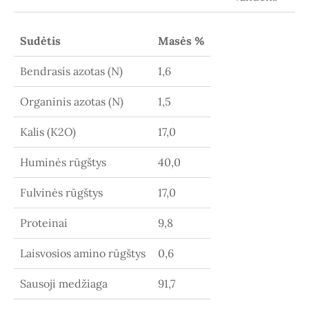
Sudėtis
Masės %
Bendrasis azotas (N)
1,6
Organinis azotas (N)
1,5
Kalis (K
2
O)
17,0
Huminės rūgštys
40,0
Fulvinės rūgštys
17,0
Proteinai
9,8
Laisvosios amino rūgštys
0,6
Sausoji medžiaga
91,7