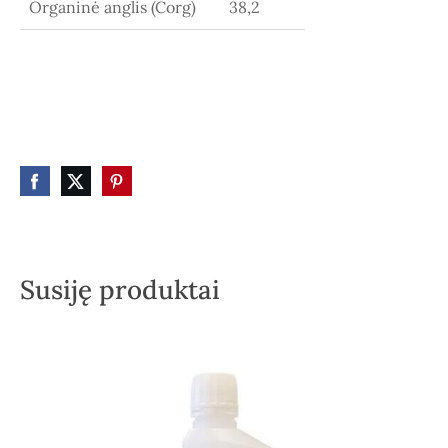
Organinė anglis (C
org
)
38,2
Susiję produktai