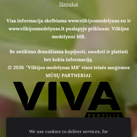
Slapukai
Visa informacija skelbiama www.vilkijosmedelynas.eu ir
www.vilkijosmedelynas.lt puslapyje priklauso Vilkijos
medelynui MB.
Be sutikimo draudžiama kopijuoti, naudoti ir platinti
bet kokia informaciją.
© 2026
"Vilkijos medelynas MB" visos teisės saugomos
MŪSŲ PARTNERIAI:
We use cookies to deliver services, for