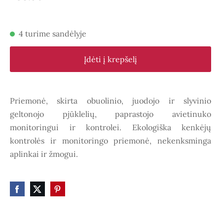
4 turime sandėlyje
Įdėti į krepšelį
Priemonė, skirta obuolinio, juodojo ir slyvinio
geltonojo pjūklelių, paprastojo avietinuko
monitoringui ir kontrolei. Ekologiška kenkėjų
kontrolės ir monitoringo priemonė, nekenksminga
aplinkai ir žmogui.