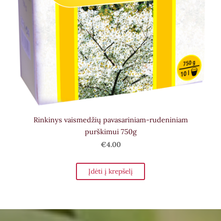
Rinkinys vaismedžių pavasariniam-rudeniniam
purškimui 750g
€4.00
Įdėti į krepšelį