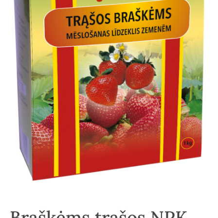
Braškėms trąšos NPK