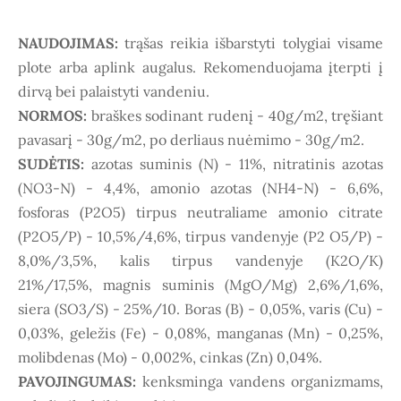
NAUDOJIMAS:
trąšas reikia išbarstyti tolygiai visame
plote arba aplink augalus. Rekomenduojama įterpti į
dirvą bei palaistyti vandeniu.
NORMOS:
braškes sodinant rudenį - 40g/m2, tręšiant
pavasarį - 30g/m2, po derliaus nuėmimo - 30g/m2.
SUDĖTIS:
azotas suminis (N) - 11%, nitratinis azotas
(NO3-N) - 4,4%, amonio azotas (NH4-N) - 6,6%,
fosforas (P2O5) tirpus neutraliame amonio citrate
(P2O5/P) - 10,5%/4,6%, tirpus vandenyje (P2 O5/P) -
8,0%/3,5%, kalis tirpus vandenyje (K2O/K)
21%/17,5%, magnis suminis (MgO/Mg) 2,6%/1,6%,
siera (SO3/S) - 25%/10. Boras (B) - 0,05%, varis (Cu) -
0,03%, geležis (Fe) - 0,08%, manganas (Mn) - 0,25%,
molibdenas (Mo) - 0,002%, cinkas (Zn) 0,04%.
PAVOJINGUMAS:
kenksminga vandens organizmams,