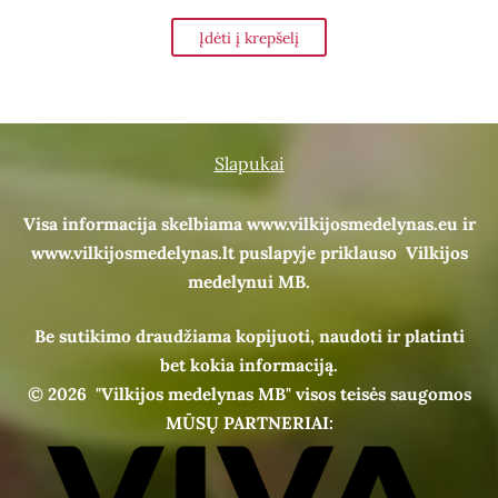
Įdėti į krepšelį
Slapukai
Visa informacija skelbiama www.vilkijosmedelynas.eu ir
www.vilkijosmedelynas.lt puslapyje priklauso Vilkijos
medelynui MB.
Be sutikimo draudžiama kopijuoti, naudoti ir platinti
bet kokia informaciją.
© 2026
"Vilkijos medelynas MB" visos teisės saugomos
MŪSŲ PARTNERIAI: