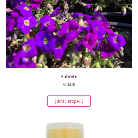
Aubretė
€3.00
Įdėti į krepšelį