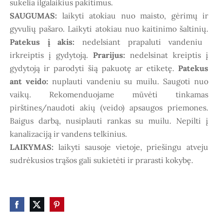
sukelia ilgalaikius pakitimus.
SAUGUMAS:
laikyti atokiau nuo maisto, gėrimų ir
gyvulių pašaro. Laikyti atokiau nuo kaitinimo šaltinių.
Patekus į akis:
nedelsiant prapaluti vandeniu
irkreiptis į gydytoją.
Prarijus:
nedelsinat kreiptis į
gydytoją ir parodyti šią pakuotę ar etiketę.
Patekus
ant veido:
nuplauti vandeniu su muilu. Saugoti nuo
vaikų. Rekomenduojame mūvėti tinkamas
pirštines/naudoti akių (veido) apsaugos priemones.
Baigus darbą, nusiplauti rankas su muilu. Nepilti į
kanalizaciją ir vandens telkinius.
LAIKYMAS:
laikyti sausoje vietoje, priešingu atveju
sudrėkusios trąšos gali sukietėti ir prarasti kokybę.