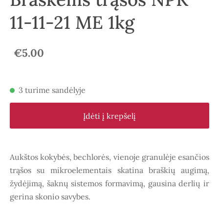
11-11-21 ME 1kg
€5.00
3 turime sandėlyje
Įdėti į krepšelį
Aukštos kokybės, bechlorės, vienoje granulėje esančios
trąšos su mikroelementais skatina braškių augimą,
žydėjimą, šaknų sistemos formavimą, gausina derlių ir
gerina skonio savybes.