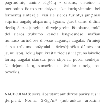
pagrindinių amino rūgščių - cistino, cisteino ir
metionino. Be to siera dalyvauja kai kurių vitaminų bei
fermentų sintezėje. Visi šie sieros turintys junginiai
stiprina augalų atsparumą ligoms, graužikams, didina
derlių. Sieros junginiai dirvoje greitai išsiplauna, todėl
dėl sieros trūkumo kenčia lengvesnėse, mažiau
humuso turinčiose dirvose augantys augalai. Pirmieji
sieros trūkumo požymiai - šviesėjančios dėmės ant
jaunų lapų. Tokių lapų kraštai riečiasi ir įgauna laivelio
formą, augalai skursta, juos stipriau puola kenkėjai.
Naudojant sierą, sumažinamas žaladarių neigiamas
poveikis.
NAUDOJIMAS:
sierą išbarstant ant dirvos paviršiaus ir
įterpiant. Norma: 2-3g/m² (nubrauktas arbatinis