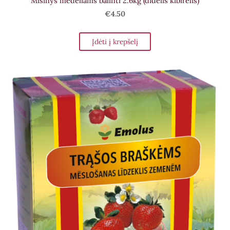
Mišinys medeliams balinti 2.6kg (didelis kibirėlis)
€4.50
Įdėti į krepšelį