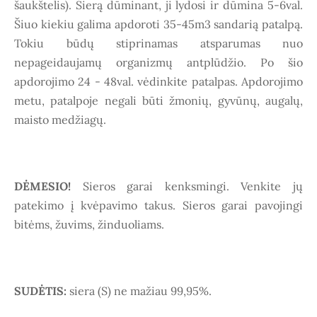
šaukštelis). Sierą dūminant, ji lydosi ir dūmina 5-6val.
Šiuo kiekiu galima apdoroti 35-45m3 sandarią patalpą.
Tokiu būdų stiprinamas atsparumas nuo
nepageidaujamų organizmų antplūdžio. Po šio
apdorojimo 24 - 48val. vėdinkite patalpas. Apdorojimo
metu, patalpoje negali būti žmonių, gyvūnų, augalų,
maisto medžiagų.
DĖMESIO!
Sieros garai kenksmingi. Venkite jų
patekimo į kvėpavimo takus. Sieros garai pavojingi
bitėms, žuvims, žinduoliams.
SUDĖTIS:
siera (S) ne mažiau 99,95%.