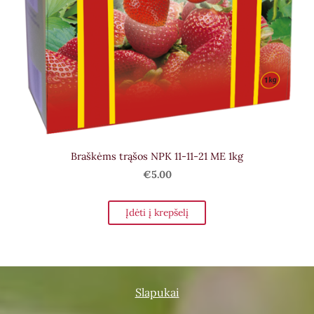
Braškėms trąšos NPK 11-11-21 ME 1kg
€5.00
Įdėti į krepšelį
Slapukai