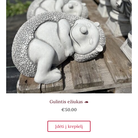
Gulintis ežiukas 🦔
€50.00
Įdėti į krepšelį